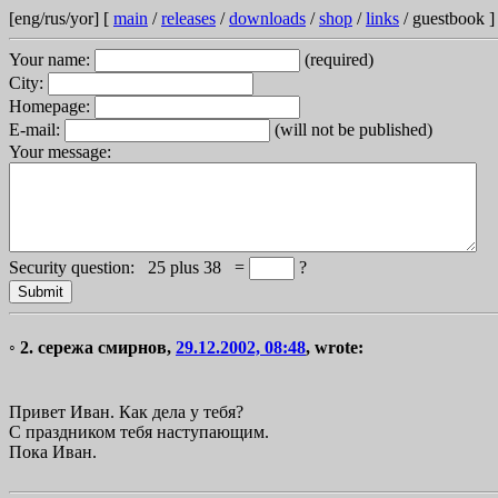
[eng/rus/yor] [
main
/
releases
/
downloads
/
shop
/
links
/ guestbook ]
Your name:
(required)
City:
Homepage:
E-mail:
(will not be published)
Your message:
Security question:
2
2
5
plus
3
8
3
=
?
◦ 2.
сережа смирнов
,
29.12.2002, 08:48
, wrote:
Привет Иван. Как дела у тебя?
С праздником тебя наступающим.
Пока Иван.