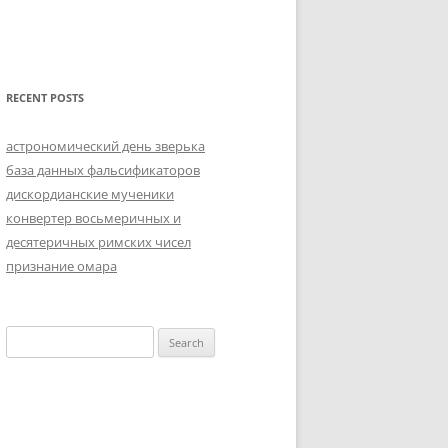
RECENT POSTS
астрономический день зверька
база данных фальсификаторов
дискордианские мученики
конвертер восьмеричных и
десятеричных римских чисел
признание омара
Search
for: