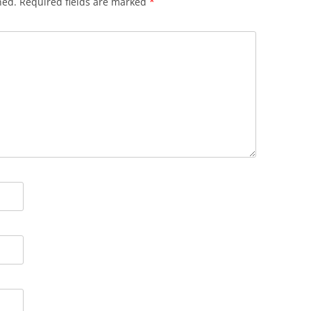
hed.
Required fields are marked
*