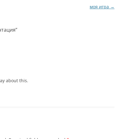
моя игра
→
нтация
”
ay about this.