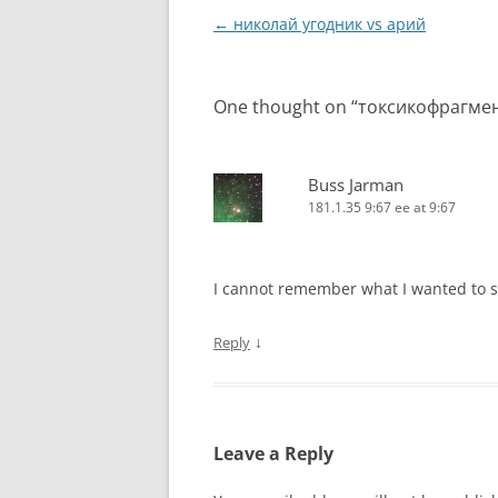
Post
←
николай угодник vs арий
navigation
One thought on “
токсикофрагме
Buss Jarman
181.1.35 9:67 ee at 9:67
I cannot remember what I wanted to s
↓
Reply
Leave a Reply