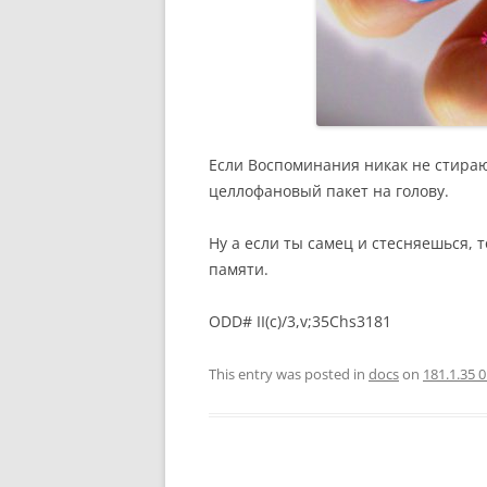
Если Воспоминания никак не стираю
целлофановый пакет на голову.
Ну а если ты самец и стесняешься,
памяти.
ODD# II(c)/3,v;35Chs3181
This entry was posted in
docs
on
181.1.35 0