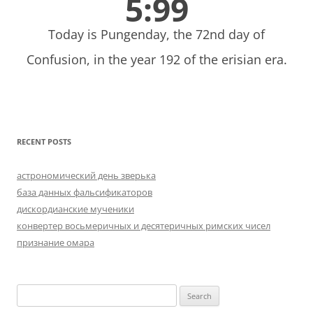
5:99
Today is Pungenday, the 72nd day of
Confusion, in the year 192 of the erisian era.
RECENT POSTS
астрономический день зверька
база данных фальсификаторов
дискордианские мученики
конвертер восьмеричных и десятеричных римских чисел
признание омара
Search
for: