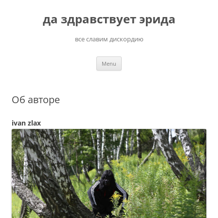
Skip
to
да здравствует эрида
content
все славим дискордию
Menu
Об авторе
ivan zlax